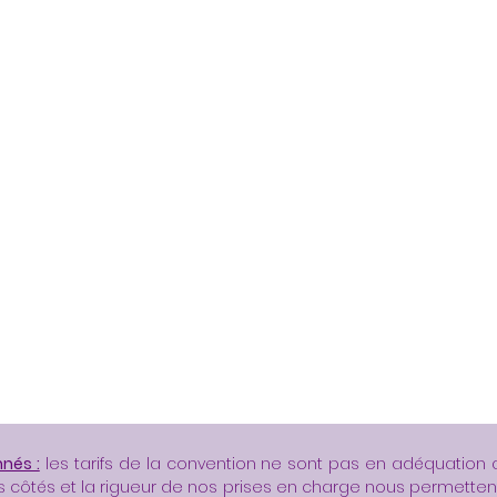
nés :
les tarifs de la convention ne sont pas en adéquation a
s côtés et la rigueur de nos prises en charge nous permette