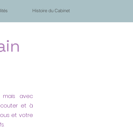
lités
Histoire du Cabinet
ain
is mais avec
écouter et à
vous et votre
fs.