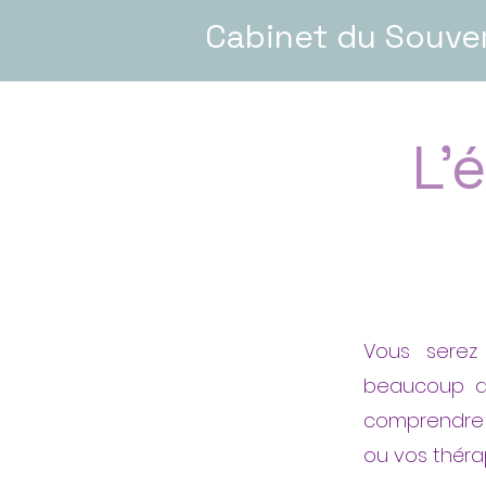
Cabinet du Souve
L'
Vous serez 
beaucoup de
comprendre v
ou vos théra